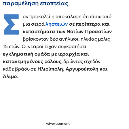
παραμέληση εποπτείας
Σ
οκ προκαλεί η αποκάλυψη ότι πίσω από
μια σειρά
ληστειών
σε
περίπτερα και
καταστήματα των Νοτίων Προαστίων
βρίσκονταν δύο ανήλικοι, ηλικίας μόλις
15 ετών. Οι νεαροί είχαν συγκροτήσει
εγκληματική ομάδα με ιεραρχία και
κατανεμημένους ρόλους
, δρώντας σχεδόν
κάθε βράδυ σε
Ηλιούπολη, Αργυρούπολη και
Άλιμο
.