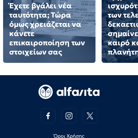
Έχετε βγάλει νέα
ισχυρότ
ταυτότητα; Τώρα
των τελ
όμως χρειάζεται να
δεκαετιώ
κάνετε
σημαίνε
επικαιροποίηση των
καιρό κ
στοιχείων σας
πλανήτ
Όροι Χρήσης