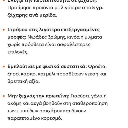
Έλεγξε την περιεκτικότητα σε ζάχαρη:
Προτίμησε προϊόντα με λιγότερα από
5 γρ.
ζάχαρης ανά μερίδα
.
Στρέψου στις λιγότερο επεξεργασμένες
μορφές:
Νιφάδες βρώμης, κινόα ή μίγματα
χωρίς πρόσθετα είναι ασφαλέστερες
επιλογές.
Εμπλούτισε με φυσικά συστατικά:
Φρούτα,
ξηροί καρποί και μέλι προσθέτουν γεύση και
θρεπτική αξία.
Μην ξεχνάς την πρωτεΐνη:
Γιαούρτι, γάλα ή
ακόμη και αυγά βοηθούν στη σταθεροποίηση
των επιπέδων σακχάρου και δίνουν
παρατεταμένο κορεσμό.