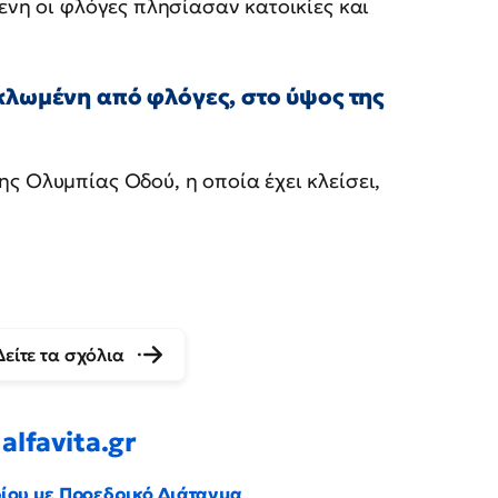
ενη οι φλόγες πλησίασαν κατοικίες και
υκλωμένη από φλόγες, στο ύψος της
ς Ολυμπίας Οδού, η οποία έχει κλείσει,
Δείτε τα σχόλια
alfavita.gr
ρίου με Προεδρικό Διάταγμα