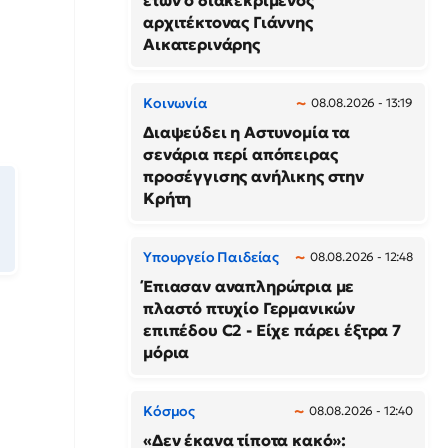
ετών ο διακεκριμένος
αρχιτέκτονας Γιάννης
Αικατερινάρης
Κοινωνία
08.08.2026 - 13:19
Διαψεύδει η Αστυνομία τα
σενάρια περί απόπειρας
προσέγγισης ανήλικης στην
Κρήτη
Υπουργείο Παιδείας
08.08.2026 - 12:48
Έπιασαν αναπληρώτρια με
πλαστό πτυχίο Γερμανικών
επιπέδου C2 - Είχε πάρει έξτρα 7
μόρια
Κόσμος
08.08.2026 - 12:40
«Δεν έκανα τίποτα κακό»: