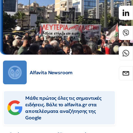
Alfavita Newsroom
Μάθε πρώτος όλες τις σημαντικές
ειδήσεις. Βάλε το alfavita.gr στα
αποτελέσματα αναζήτησης της
Google