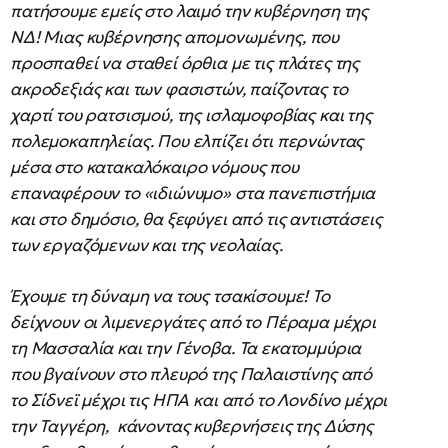
πατήσουμε εμείς στο λαιμό την κυβέρνηση της
ΝΔ! Μιας κυβέρνησης απομονωμένης, που
προσπαθεί να σταθεί όρθια με τις πλάτες της
ακροδεξιάς και των φασιστών, παίζοντας το
χαρτί του ρατσισμού, της ισλαμοφοβίας και της
πολεμοκαπηλείας. Που ελπίζει ότι περνώντας
μέσα στο κατακαλόκαιρο νόμους που
επαναφέρουν το «ιδιώνυμο» στα πανεπιστήμια
και στο δημόσιο, θα ξεφύγει από τις αντιστάσεις
των εργαζόμενων και της νεολαίας.
Έχουμε τη δύναμη να τους τσακίσουμε! Το
δείχνουν οι λιμενεργάτες από το Πέραμα μέχρι
τη Μασσαλία και την Γένοβα. Τα εκατομμύρια
που βγαίνουν στο πλευρό της Παλαιστίνης από
το Σίδνεϊ μέχρι τις ΗΠΑ και από το Λονδίνο μέχρι
την Ταγγέρη, κάνοντας κυβερνήσεις της Δύσης