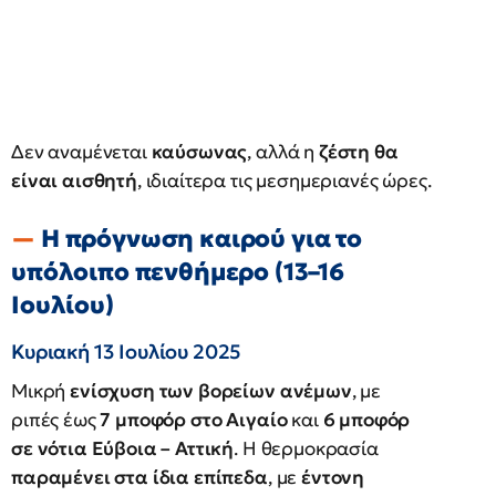
Δεν αναμένεται
καύσωνας
, αλλά η
ζέστη θα
είναι αισθητή
, ιδιαίτερα τις μεσημεριανές ώρες.
Η πρόγνωση καιρού για το
υπόλοιπο πενθήμερο (13–16
Ιουλίου)
Κυριακή 13 Ιουλίου 2025
Μικρή
ενίσχυση των βορείων ανέμων
, με
ριπές έως
7 μποφόρ στο Αιγαίο
και
6 μποφόρ
σε νότια Εύβοια – Αττική
. Η θερμοκρασία
παραμένει στα ίδια επίπεδα
, με
έντονη