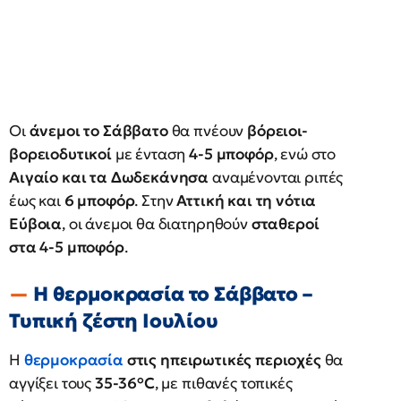
Οι
άνεμοι το Σάββατο
θα πνέουν
βόρειοι-
βορειοδυτικοί
με ένταση
4-5 μποφόρ
, ενώ στο
Αιγαίο και τα Δωδεκάνησα
αναμένονται ριπές
έως και
6 μποφόρ
. Στην
Αττική και τη νότια
Εύβοια
, οι άνεμοι θα διατηρηθούν
σταθεροί
στα 4-5 μποφόρ
.
Η θερμοκρασία το Σάββατο –
Τυπική ζέστη Ιουλίου
Η
θερμοκρασία
στις ηπειρωτικές περιοχές
θα
αγγίξει τους
35-36°C
, με πιθανές τοπικές