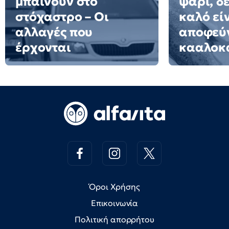
μπαίνουν στο
ψάρι, δε
στόχαστρο – Οι
καλό εί
αλλαγές που
αποφεύγ
έρχονται
κααλοκ
Όροι Χρήσης
Επικοινωνία
Πολιτική απορρήτου