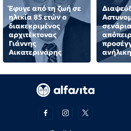
Έφυγε από τη ζωή σε
Διαψεύδ
ηλικία 85 ετών ο
Αστυνομ
διακεκριμένος
σενάρια
αρχιτέκτονας
απόπει
Γιάννης
προσέγ
Αικατερινάρης
ανήλικη