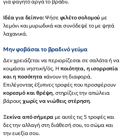
για φαγητό αργά το βράδυ.
Ιδέα για δείπνο:
Ψήσε
φιλέτο σολομού
με
λεμόνι και μυρωδικά και συνόδεψέ το με ψητά
λαχανικά.
Μην φοβάσαι το βραδινό γεύμα
Δεν χρειάζεται να περιορίζεσαι σε σαλάτα ή να
κοιμάσαι νηστική/ός. Η
ποιότητα, η ισορροπία
και η ποσότητα
κάνουν τη διαφορά.
Επιλέγοντας έξυπνες τροφές που προσφέρουν
κορεσμό και θρέψη
, στηρίζεις την απώλεια
βάρους
χωρίς να νιώθεις στέρηση
.
Ξεκίνα από σήμερα
με αυτές τις 5 τροφές και
δες την αλλαγή στη διάθεσή σου, το σώμα και
την ευεξία σου.