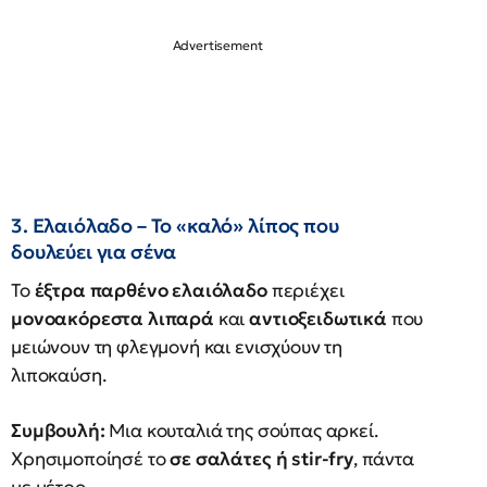
3. Ελαιόλαδο – Το «καλό» λίπος που
δουλεύει για σένα
Το
έξτρα παρθένο ελαιόλαδο
περιέχει
μονοακόρεστα λιπαρά
και
αντιοξειδωτικά
που
μειώνουν τη φλεγμονή και ενισχύουν τη
λιποκαύση.
Συμβουλή:
Μια κουταλιά της σούπας αρκεί.
Χρησιμοποίησέ το
σε σαλάτες ή stir-fry
, πάντα