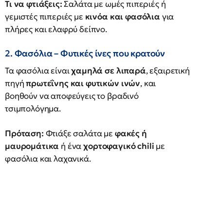
Τι να φτιάξεις:
Σαλάτα με ωμές πιπεριές ή
γεμιστές πιπεριές με
κινόα και φασόλια
για
πλήρες και ελαφρύ δείπνο.
2. Φασόλια – Φυτικές ίνες που κρατούν
Τα φασόλια είναι
χαμηλά σε λιπαρά
, εξαιρετική
πηγή
πρωτεΐνης και φυτικών ινών
, και
βοηθούν να αποφεύγεις το βραδινό
τσιμπολόγημα.
Πρόταση:
Φτιάξε σαλάτα με
φακές ή
μαυρομάτικα
ή ένα
χορτοφαγικό chili
με
φασόλια και λαχανικά.