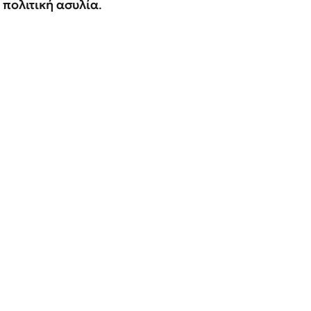
ν
πολιτική ασυλία
.