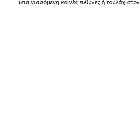
υπαινισσόμενη κοινές ευθύνες ή τουλάχιστο