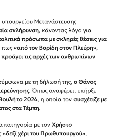
ου υπουργείου Μετανάστευσης
ραία σκλήρυνση
, κάνοντας λόγο για
ολιτικά πρόσωπα με σκληρές θέσεις για
ά πως
«από τον Βορίδη στον Πλεύρη»
,
 προάγει τις αρχές των ανθρωπίνων
, σύμφωνα με τη δήλωσή της,
ο Θάνος
διερεύνησης
. Όπως αναφέρει, υπήρξε
 Βουλή το 2024
, η οποία τον
συσχέτιζε με
ατος στα Τέμπη
.
ια κατηγορία με τον
Χρήστο
ς
«δεξί χέρι του Πρωθυπουργού»
,