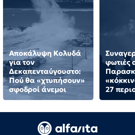
Αποκάλυψη Κολυδά
Συναγερ
για τον
φωτιές 
Δεκαπενταύγουστο:
Παρασκε
Πού θα «χτυπήσουν»
«κόκκιν
σφοδροί άνεμοι
27 περι