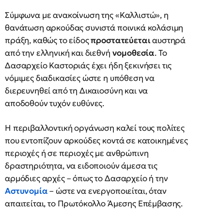
Σύμφωνα με ανακοίνωση της «Καλλιστώ», η
θανάτωση αρκούδας συνιστά ποινικά κολάσιμη
πράξη, καθώς το είδος
προστατεύεται
αυστηρά
από την ελληνική και διεθνή
νομοθεσία
. Το
Δασαρχείο Καστοριάς έχει ήδη ξεκινήσει τις
νόμιμες διαδικασίες ώστε η υπόθεση να
διερευνηθεί από τη Δικαιοσύνη και να
αποδοθούν τυχόν ευθύνες.
Η περιβαλλοντική οργάνωση καλεί τους πολίτες
που εντοπίζουν αρκούδες κοντά σε κατοικημένες
περιοχές ή σε περιοχές με ανθρώπινη
δραστηριότητα, να ειδοποιούν άμεσα τις
αρμόδιες αρχές – όπως το Δασαρχείο ή την
Αστυνομία
– ώστε να ενεργοποιείται, όταν
απαιτείται, το Πρωτόκολλο Άμεσης Επέμβασης.