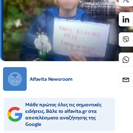
Alfavita Newsroom
Μάθε πρώτος όλες τις σημαντικές
ειδήσεις. Βάλε το alfavita.gr στα
αποτελέσματα αναζήτησης της
Google