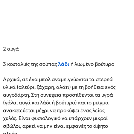
2 αυγά
3 κουταλιές της σούπας
λάδι
ή λιωμένο βούτυρο
Αρχικά, σε ένα μπολ αναμειγνύονται τα στερεά
υλικά (αλεύρι, ζάχαρη, αλάτι) με τη βοήθεια ενός
αυγοδάρτη. Στη συνέχεια προστίθενται τα υγρά
(γάλα, αυγά και λάδι ή βούτυρο) και το μείγμα
ανακατεύεται μέχρι να προκύψει ένας λείος
χυλός. Είναι φυσιολογικό να υπάρχουν μικροί
σβώλοι, αρκεί να μην είναι εμφανές το άψητο
αλεύρι.