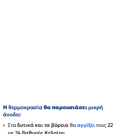
Η
θερμοκρασία
θα παρουσιάσει
μικρή
άνοδο
:
Στα
δυτικά και τα βόρεια
θα
αγγίξει
τους
22
με 24 βαθμούς Κελσίου