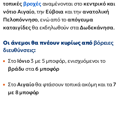
τοπικές
βροχές
αναμένονται στο
κεντρικό και
νότιο Αιγαίο
, την
Εύβοια
και την
ανατολική
Πελοπόννησο
, ενώ από το
απόγευμα
καταιγίδες
θα εκδηλωθούν στα
Δωδεκάνησα
.
Οι άνεμοι θα πνέουν κυρίως από
βόρειες
διευθύνσεις
:
Στο
Ιόνιο
3 με 5 μποφόρ, ενισχυόμενοι το
βράδυ
στα
6 μποφόρ
Στο
Αιγαίο
θα φτάσουν τοπικά ακόμη και τα
7
με 8 μποφόρ