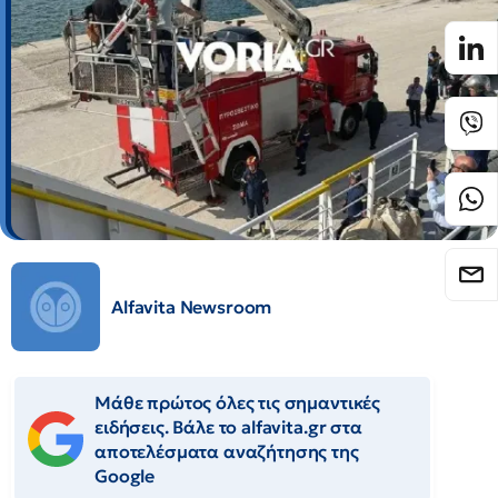
Alfavita Newsroom
Μάθε πρώτος όλες τις σημαντικές
ειδήσεις. Βάλε το alfavita.gr στα
αποτελέσματα αναζήτησης της
Google