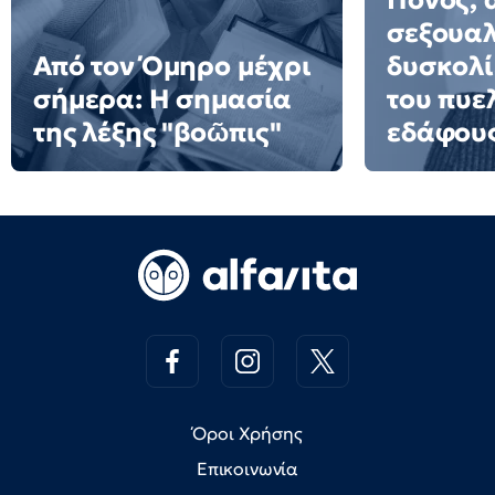
Πόνος, 
σεξουαλ
Από τον Όμηρο μέχρι
δυσκολί
σήμερα: Η σημασία
του πυε
της λέξης "βοῶπις"
εδάφου
Όροι Χρήσης
Επικοινωνία