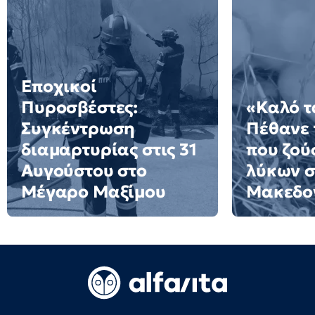
Εποχικοί
Πυροσβέστες:
«Καλό τ
Συγκέντρωση
Πέθανε 
διαμαρτυρίας στις 31
που ζού
Αυγούστου στο
λύκων σ
Μέγαρο Μαξίμου
Μακεδον