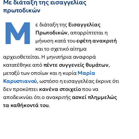
Με διάταξη της εισαγγελίας
πρωτοδικών
Μ
ε διάταξη της
Εισαγγελίας
Πρωτοδικών
, απορρίπτεται η
μήνυση κατά του
εφέτη ανακριτή
και το σχετικό αίτημα
αρχειοθετείται. Η μηνυτήρια αναφορά
κατατέθηκε από
πέντε συγγενείς θυμάτων
,
μεταξύ των οποίων και η κυρία
Μαρία
Καρυστιανού
, ωστόσο η εισαγγελέας έκρινε ότι
δεν προκύπτει
κανένα στοιχείο
που να
αποδεικνύει ότι ο ανακριτής
ασκεί πλημμελώς
τα καθήκοντά του
.