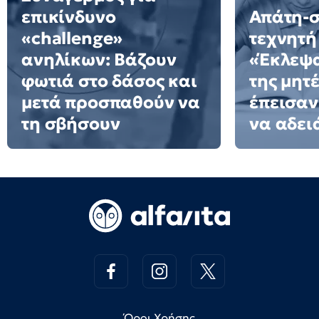
επικίνδυνο
Απάτη-σ
«challenge»
τεχνητή
ανηλίκων: Βάζουν
«Έκλεψ
φωτιά στο δάσος και
της μητ
μετά προσπαθούν να
έπεισαν 
τη σβήσουν
να αδειά
Όροι Χρήσης