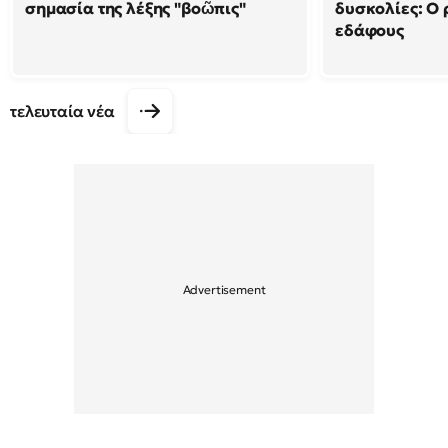
σημασία της λέξης "βοῶπις"
δυσκολίες: Ο 
εδάφους
τελευταία νέα