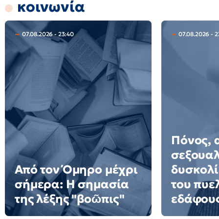
κοινωνία
07.08.2026 - 23:40
07.08.2026 - 2
Πόνος, 
σεξουαλ
Από τον Όμηρο μέχρι
δυσκολί
σήμερα: Η σημασία
του πυε
της λέξης "βοῶπις"
εδάφου