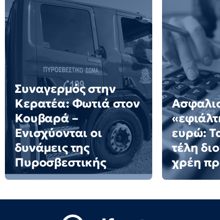
Συναγερμός στην
Κερατέα: Φωτιά στον
Ασφαλισ
Κουβαρά –
«εφιάλτη
Ενισχύονται οι
ευρώ: Τ
δυνάμεις της
τέλη δι
Πυροσβεστικής
χρέη πρ