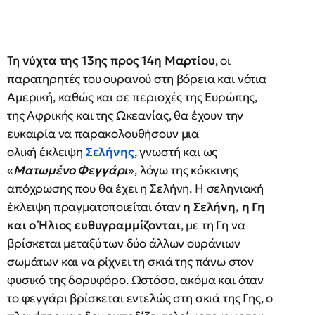
Τη
νύχτα της 13ης προς 14η Μαρτίου
, οι
παρατηρητές του ουρανού στη βόρεια και νότια
Αμερική, καθώς και σε περιοχές της Ευρώπης,
της Αφρικής και της Ωκεανίας, θα έχουν την
ευκαιρία να παρακολουθήσουν μια
ολική έκλειψη
Σελήνης
, γνωστή και ως
«
Ματωμένο Φεγγάρι
», λόγω της κόκκινης
απόχρωσης που θα έχει η Σελήνη. Η σεληνιακή
έκλειψη πραγματοποιείται όταν
η Σελήνη, η Γη
και ο Ήλιος ευθυγραμμίζονται
, με τη Γη να
βρίσκεται μεταξύ των δύο άλλων ουράνιων
σωμάτων και να ρίχνει τη σκιά της πάνω στον
φυσικό της δορυφόρο. Ωστόσο, ακόμα και όταν
το φεγγάρι βρίσκεται εντελώς στη σκιά της Γης, ο