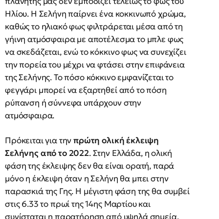
πλανήτης μας δεν εμποδίζει τελείως το φως του
Ηλίου. Η Σελήνη παίρνει ένα κοκκινωπό χρώμα,
καθώς το ηλιακό φως φιλτράρεται μέσα από τη
γήινη ατμόσφαιρα με αποτέλεσμα το μπλε φως
να σκεδάζεται, ενώ το κόκκινο φως να συνεχίζει
την πορεία του μέχρι να φτάσει στην επιφάνεια
της Σελήνης. Το πόσο κόκκινο εμφανίζεται το
φεγγάρι μπορεί να εξαρτηθεί από το πόση
ρύπανση ή σύννεφα υπάρχουν στην
ατμόσφαιρα.
Πρόκειται για την
πρώτη ολική έκλειψη
Σελήνης από το 2022
. Στην Ελλάδα, η ολική
φάση της έκλειψης δεν θα είναι ορατή, παρά
μόνο η έκλειψη όταν η Σελήνη θα μπει στην
παρασκιά της Γης. Η μέγιστη φάση της θα συμβεί
στις 6.33 το πρωί της 14ης Μαρτίου και
συνίσταται η παρατήρηση από υψηλά σημεία.