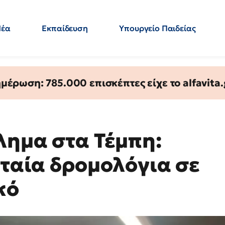
Νέα
Εκπαίδευση
Υπουργείο Παιδείας
 Εκπαιδευτικών
Μεταπτυχιακά
Πολιτική
Κόσμος
- Απαντήσεις
έρωση: 785.000 επισκέπτες είχε το alfavita.
λημα στα Τέμπη:
υταία δρομολόγια σε
κό