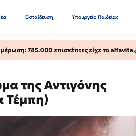
Νέα
Εκπαίδευση
Υπουργείο Παιδείας
 Εκπαιδευτικών
Μεταπτυχιακά
Πολιτική
Κόσμος
- Απαντήσεις
έρωση: 785.000 επισκέπτες είχε το alfavita.
υμα της Αντιγόνης
α Τέμπη)