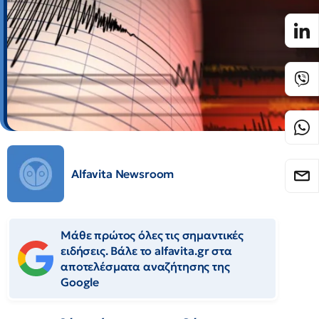
Alfavita Newsroom
Μάθε πρώτος όλες τις σημαντικές
ειδήσεις. Βάλε το alfavita.gr στα
αποτελέσματα αναζήτησης της
Google