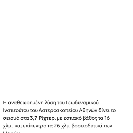
H αναθεωρημένη λύση του Γεωδυναμικού
Ινστιτούτου του Αστεροσκοπείου Αθηνών δίνει το
σεισμό στα
3,7 Ρίχτερ
, με εστιακό βάθος τα 16
χλμ., και επίκεντρο τα 26 χλμ. βορειοδυτικά των