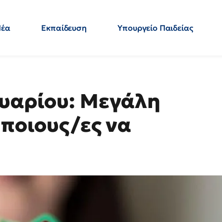
Νέα
Εκπαίδευση
Υπουργείο Παιδείας
 Εκπαιδευτικών
Μεταπτυχιακά
Πολιτική
Κόσμος
- Απαντήσεις
ουαρίου: Μεγάλη
 ποιους/ες να