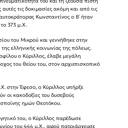
 πνευματικότητά του και τη ζέουσα πίστη
 αυτές τις δοκιμασίες ακόμη και από τις
 αυτοκράτορας Κωνσταντίνος ο Β΄ ήταν
το 373 μ.Χ.
σίου του Μικρού και γεννήθηκε στην
 της ελληνικής κοινωνίας της πόλεως.
οφίλου ο Κύριλλος, έλαβε μεγάλη
οχος του θείου του, στον αρχιεπισκοπικό
μ.Χ. στην Έφεσο, ο Κύριλλος υπήρξε
ύν οι κακοδοξίες του δυσεβούς
εσποίνης ημών Θεοτόκου.
ητικό του, ο Κύριλλος παρέδωσε
ουνίου του 444 μ.Χ., αφού πατριάρχευσε