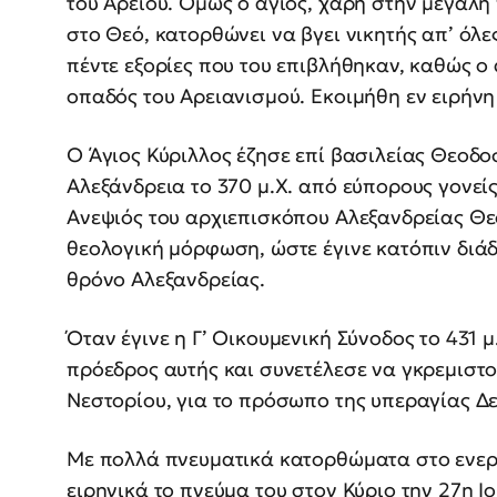
του Αρείου. Όμως ο άγιος, χάρη στην μεγάλη
στο Θεό, κατορθώνει να βγει νικητής απ’ όλες
πέντε εξορίες που του επιβλήθηκαν, καθώς ο
οπαδός του Αρειανισμού. Εκοιμήθη εν ειρήνη 
Ο Άγιος Κύριλλος έζησε επί βασιλείας Θεοδο
Αλεξάνδρεια το 370 μ.Χ. από εύπορους γονείς
Ανεψιός του αρχιεπισκόπου Αλεξανδρείας Θε
θεολογική μόρφωση, ώστε έγινε κατόπιν διάδ
θρόνο Αλεξανδρείας.
Όταν έγινε η Γ’ Οικουμενική Σύνοδος το 431 
πρόεδρος αυτής και συνετέλεσε να γκρεμιστο
Νεστορίου, για το πρόσωπο της υπεραγίας Δ
Με πολλά πνευματικά κατορθώματα στο ενεργ
ειρηνικά το πνεύμα του στον Κύριο την 27η Ι