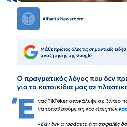
Alfavita Newsroom
Μάθε πρώτος όλες τις σημαντικές ειδήσε
αναζήτησης της Google
Ο πραγματικός λόγος που δεν πρέ
για τα κατοικίδια μας σε πλαστικ
Έ
νας
ΤikToker
αποκάλυψε σε βίντεο που
να τοποθετούμε τις κροκέτες
των
κατ
«
Εάν δεν αγοράσετε ένα
ασφαλές δο