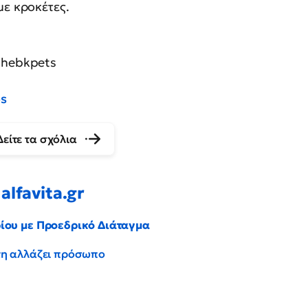
με κροκέτες.
thebkpets
ps
Δείτε τα σχόλια
alfavita.gr
ρίου με Προεδρικό Διάταγμα
έντη αλλάζει πρόσωπο