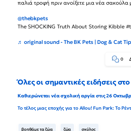
παλιά τροφή πριν ανοίξετε μια νέα σακούλα 
@thebkpets
The SHOCKING Truth About Storing Kibble #
♬ original sound - The BK Pets | Dog & Cat Ti
0
Όλες οι σημαντικές ειδήσεις στο 
Καθιερώνεται νέα σχολική αργία στις 26 Οκτωβ
Το τέλος μιας εποχής για το Allou! Fun Park: Το Ρ
βοηθάμε τα ζώα
ζώα
σκύλος