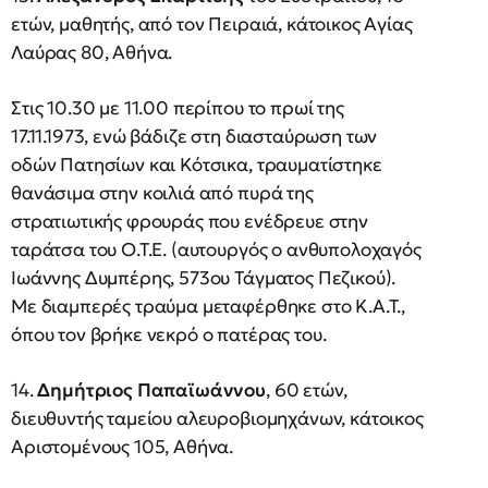
ετών, μαθητής, από τον Πειραιά, κάτοικος Αγίας
Λαύρας 80, Αθήνα.
Στις 10.30 με 11.00 περίπου το πρωί της
17.11.1973, ενώ βάδιζε στη διασταύρωση των
οδών Πατησίων και Κότσικα, τραυματίστηκε
θανάσιμα στην κοιλιά από πυρά της
στρατιωτικής φρουράς που ενέδρευε στην
ταράτσα του Ο.Τ.Ε. (αυτουργός ο ανθυπολοχαγός
Ιωάννης Δυμπέρης, 573ου Τάγματος Πεζικού).
Με διαμπερές τραύμα μεταφέρθηκε στο Κ.Α.Τ.,
όπου τον βρήκε νεκρό ο πατέρας του.
14.
Δημήτριος Παπαϊωάννου
, 60 ετών,
διευθυντής ταμείου αλευροβιομηχάνων, κάτοικος
Αριστομένους 105, Αθήνα.