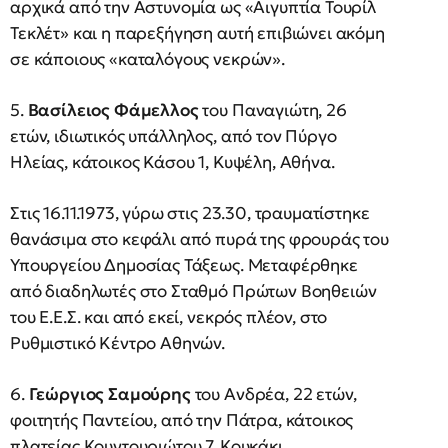
αρχικά από την Αστυνομία ως «Αιγυπτία Τουρίλ
Τεκλέτ» και η παρεξήγηση αυτή επιβιώνει ακόμη
σε κάποιους «καταλόγους νεκρών».
5.
Βασίλειος Φάμελλος
του Παναγιώτη, 26
ετών, ιδιωτικός υπάλληλος, από τον Πύργο
Ηλείας, κάτοικος Κάσου 1, Κυψέλη, Αθήνα.
Στις 16.11.1973, γύρω στις 23.30, τραυματίστηκε
θανάσιμα στο κεφάλι από πυρά της φρουράς του
Υπουργείου Δημοσίας Τάξεως. Μεταφέρθηκε
από διαδηλωτές στο Σταθμό Πρώτων Βοηθειών
του Ε.Ε.Σ. και από εκεί, νεκρός πλέον, στο
Ρυθμιστικό Κέντρο Αθηνών.
6.
Γεώργιος Σαμούρης
του Ανδρέα, 22 ετών,
φοιτητής Παντείου, από την Πάτρα, κάτοικος
πλατείας Κουντουριώτου 7, Κουκάκι.