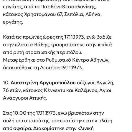
εργάτης, από το Παρθένι Θεσσαλονίκης,
κάτοικος Χρηστομάνου 67, Σεπόλια, Αθήνα,
εργάτης.
Κατά τις πρωινές ώρες της 17.11.1973, ενώ βάδιζε
στην πλατεία Βάθης, τραυματίστηκε στην κοιλιά
από ριπή στρατιωτικής περιπόλου.
Μεταφέρθηκε στο Ρυθμιστικό Κέντρο Αθηνών,
όπου πέθανε τη Δευτέρα 19.11.1973.
10.
Αικατερίνη Αργυροπούλου
σύζυγος Αγγελή,
76 ετών, κάτοικος Κέννεντυ και Καλύμνου, Αγιοι
Ανάργυροι Αττικής.
Στις 10.00 της 17.11.1973, ενώ βρισκόταν στην
αυλή του σπιτιού της, τραυματίστηκε στην πλάτη
από σφαίρα. Διακομίστηκε στην κλινική