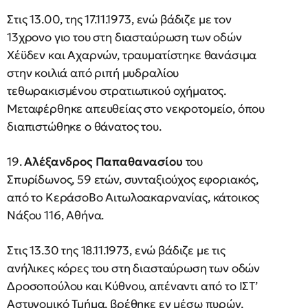
Στις 13.00, της 17.11.1973, ενώ βάδιζε με τον
13χρονο γιο του στη διασταύρωση των οδών
Χέϋδεν και Αχαρνών, τραυματίστηκε θανάσιμα
στην κοιλιά από ριπή μυδραλίου
τεθωρακισμένου στρατιωτικού οχήματος.
Μεταφέρθηκε απευθείας στο νεκροτομείο, όπου
διαπιστώθηκε ο θάνατος του.
19.
Αλέξανδρος Παπαθανασίου
του
Σπυρίδωνος, 59 ετών, συνταξιούχος εφοριακός,
από το ΚεράσοΒο Αιτωλοακαρνανίας, κάτοικος
Νάξου 116, Αθήνα.
Στις 13.30 της 18.11.1973, ενώ βάδιζε με τις
ανήλικες κόρες του στη διασταύρωση των οδών
Δροσοπούλου και Κύθνου, απέναντι από το ΙΣΤ’
Αστυνομικό Τμήμα, βρέθηκε εν μέσω πυρών,