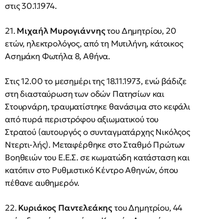
στις 30.1.1974.
21.
Μιχαήλ Μυρογιάννης
του Δημητρίου, 20
ετών, ηλεκτρολόγος, από τη Μυτιλήνη, κάτοικος
Ασημάκη Φωτήλα 8, Αθήνα.
Στις 12.00 το μεσημέρι της 18.11.1973, ενώ βάδιζε
στη διασταύρωση των οδών Πατησίων και
Στουρνάρη, τραυματίστηκε θανάσιμα στο κεφάλι
από πυρά περιστρόφου αξιωματικού του
Στρατού (αυτουργός ο συνταγματάρχης Νικόλςος
Ντερτι-λής). Μεταφέρθηκε στο Σταθμό Πρώτων
Βοηθειών του Ε.Ε.Σ. σε κωματώδη κατάσταση και
κατόπιν στο Ρυθμιστικό Κέντρο Αθηνών, όπου
πέθανε αυθημερόν.
22.
Κυριάκος Παντελεάκης
του Δημητρίου, 44