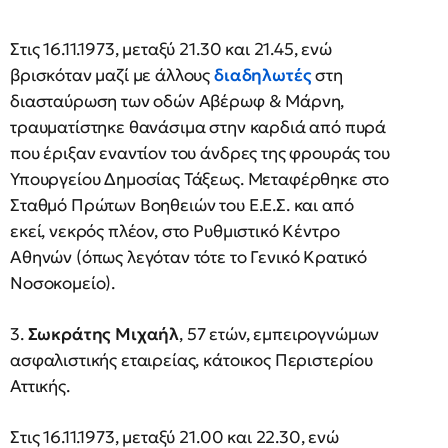
Στις 16.11.1973, μεταξύ 21.30 και 21.45, ενώ
βρισκόταν μαζί με άλλους
διαδηλωτές
στη
διασταύρωση των οδών Αβέρωφ & Μάρνη,
τραυματίστηκε θανάσιμα στην καρδιά από πυρά
που έριξαν εναντίον του άνδρες της φρουράς του
Υπουργείου Δημοσίας Τάξεως. Μεταφέρθηκε στο
Σταθμό Πρώτων Βοηθειών του Ε.Ε.Σ. και από
εκεί, νεκρός πλέον, στο Ρυθμιστικό Κέντρο
Αθηνών (όπως λεγόταν τότε το Γενικό Κρατικό
Νοσοκομείο).
3.
Σωκράτης Μιχαήλ
, 57 ετών, εμπειρογνώμων
ασφαλιστικής εταιρείας, κάτοικος Περιστερίου
Αττικής.
Στις 16.11.1973, μεταξύ 21.00 και 22.30, ενώ