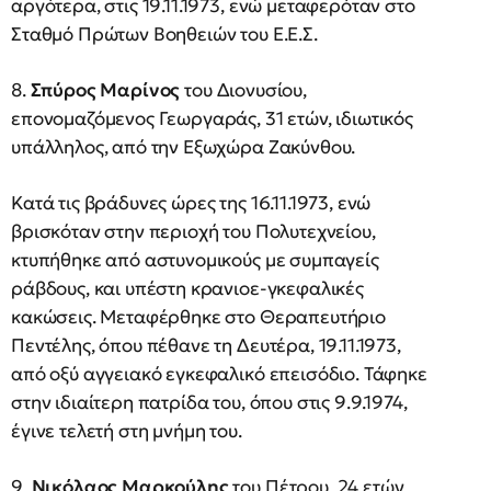
αργότερα, στις 19.11.1973, ενώ μεταφερόταν στο
Σταθμό Πρώτων Βοηθειών του Ε.Ε.Σ.
8.
Σπύρος Μαρίνος
του Διονυσίου,
επονομαζόμενος Γεωργαράς, 31 ετών, ιδιωτικός
υπάλληλος, από την Εξωχώρα Ζακύνθου.
Κατά τις βράδυνες ώρες της 16.11.1973, ενώ
βρισκόταν στην περιοχή του Πολυτεχνείου,
κτυπήθηκε από αστυνομικούς με συμπαγείς
ράβδους, και υπέστη κρανιοε-γκεφαλικές
κακώσεις. Μεταφέρθηκε στο Θεραπευτήριο
Πεντέλης, όπου πέθανε τη Δευτέρα, 19.11.1973,
από οξύ αγγειακό εγκεφαλικό επεισόδιο. Τάφηκε
στην ιδιαίτερη πατρίδα του, όπου στις 9.9.1974,
έγινε τελετή στη μνήμη του.
9.
Νικόλαος Μαρκούλης
του Πέτρου, 24 ετών,