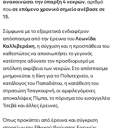
ανακοινώσει την ύπαρξη 4 νεκρών
, αριθμό
που
σε επόμενο χρονικό σημείο ανέβασε σε
15.
Σύμφωνα με το εξαιρετικά ενδιαφέρον
απόσπασμα από την έρευνα του
Λεωνίδα
Καλλιβεράκη
, η σύγχυση και η προσπάθεια του
καθεστώτος να αποσιωπήσει το γεγονός
κατέστησε αδύνατο τον προσδιορισμό με
απόλυτη ακρίβεια των νεκρών. Στο απόσπασμα
μνημονεύται η δίκη για το Πολυτεχνείο, ο
κατάλογος του Παπαδάτου, η κατάθεση του
στρατιώτη Τσαγκουρνή, οι αμφιλεγόμενες
αποκαλύψεις Πίμπα, το πόρισμα του εισαγγελέα
Τσεβά και άλλες έρευνες.
Όπως προκύπτει από έρευνα και σύγκριση
στοιχείων του Εθνικού Ιδρύματος Ερευνών,