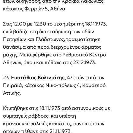
ετών, δικηγόρος, από την Κροκέα Λακωνίας,
κάτοικος Φερρών 5, Αθήνα.
Στις 12.00 με 12.30 το μεσημέρι της 18.11.1973,
ενώ βάδιζε στη διασταύρωση των οδών
Πατησίων και Γλάδστωνος, τραυματίστηκε
θανάσιμα από πυρά διερχομένου άρματος
μάχης. Μεταφέρθηκε στο Ρυθμιστικό Κέντρο
Αθηνών, όπου και πέθανε στις 27.12.1973.
23.
Ευστάθιος Κολινιάτης
, 47 ετών, από τον
Πειραιά, κάτοικος Νικο-πόλεως 4, Καματερό
Αττικής.
Κτυπήθηκε στις 18.11.1973 από αστυνομικούς με
συμπαγείς ράβδους, και υπέστη
κρανιοεγκεφαλικές κακώσεις, συνεπεία των
οποίων πέθανε στις 21.11.1973.