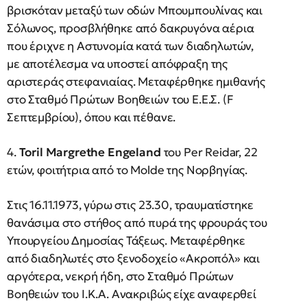
βρισκόταν μεταξύ των οδών Μπουμπουλίνας και
Σόλωνος, προσβλήθηκε από δακρυγόνα αέρια
που έριχνε η Αστυνομία κατά των διαδηλωτών,
με αποτέλεσμα να υποστεί απόφραξη της
αριστεράς στεφανιαίας. Μεταφέρθηκε ημιθανής
στο Σταθμό Πρώτων Βοηθειών του Ε.Ε.Σ. (F
Σεπτεμβρίου), όπου και πέθανε.
4.
Toril Margrethe Engeland
του Per Reidar, 22
ετών, φοιτήτρια από το Molde της Νορβηγίας.
Στις 16.11.1973, γύρω στις 23.30, τραυματίστηκε
θανάσιμα στο στήθος από πυρά της φρουράς του
Υπουργείου Δημοσίας Τάξεως. Μεταφέρθηκε
από διαδηλωτές στο ξενοδοχείο «Ακροπόλ» και
αργότερα, νεκρή ήδη, στο Σταθμό Πρώτων
Βοηθειών του Ι.Κ.Α. Ανακριβώς είχε αναφερθεί