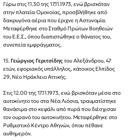
Γύρω στις 11.30 της 17.11.1973, ενώ βρισκόταν
στην πλατεία Ομονοίας, προσβλήθηκε από
δακρυγόνα αέρια που έριχνε η Αστυνομία.
Μεταφέρθηκε στο Σταθμό Πρώτων Βοηθειών
του Ε.Ε.Σ., όπου διαπιστώθηκε ο θάνατος του,
συνεπεία εμφράγματος.
15.
Γεώργιος Γεριτσίδης
του Αλεξάνδρου, 47
ετών, εφοριακός υπάλληλος, κάτοικος Ελπίδος
29, Νέο Ηράκλειο Αττικής.
Στις 12.00 της 17.11.1973, ενώ βρισκόταν μέσα στο
αυτοκίνητο του στα Νέα Λιόσια, τραυματίστηκε
θανάσιμα στο κεφάλι από πυρά που διέσχισαν
τον ουρανό του αυτοκινήτου. Μεταφέρθηκε στο
Ρυθμιστικό Κέντρο Αθηνών, όπου πέθανε
αυθημερόν.