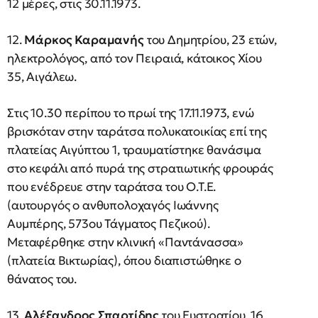
12 μέρες, στις 30.11.1973.
12.
Μάρκος Καραμανής
του Δημητρίου, 23 ετών,
ηλεκτρολόγος, από τον Πειραιά, κάτοικος Χίου
35, Αιγάλεω.
Στις 10.30 περίπου το πρωί της 17.11.1973, ενώ
βρισκόταν στην ταράτσα πολυκατοικίας επί της
πλατείας Αιγύπτου 1, τραυματίστηκε θανάσιμα
στο κεφάλι από πυρά της στρατιωτικής φρουράς
που ενέδρευε στην ταράτσα του Ο.Τ.Ε.
(αυτουργός ο ανθυπολοχαγός Ιωάννης
Αυμπέρης, 573ου Τάγματος Πεζικού).
Μεταφέρθηκε στην κλινική «Παντάνασσα»
(πλατεία Βικτωρίας), όπου διαπιστώθηκε ο
θάνατος του.
13.
Αλέξανδρος Σπαρτίδης
του Ευστρατίου, 16