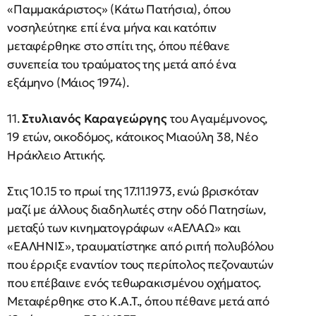
«Παμμακάριστος» (Κάτω Πατήσια), όπου
νοσηλεύτηκε επί ένα μήνα και κατόπιν
μεταφέρθηκε στο σπίτι της, όπου πέθανε
συνεπεία του τραύματος της μετά από ένα
εξάμηνο (Μάιος 1974).
11.
Στυλιανός Καραγεώργης
του Αγαμέμνονος,
19 ετών, οικοδόμος, κάτοικος Μιαούλη 38, Νέο
Ηράκλειο Αττικής.
Στις 10.15 το πρωί της 17.11.1973, ενώ βρισκόταν
μαζί με άλλους διαδηλωτές στην οδό Πατησίων,
μεταξύ των κινηματογράφων «ΑΕΛΑΩ» και
«ΕΑΛΗΝΙΣ», τραυματίστηκε από ριπή πολυβόλου
που έρριξε εναντίον τους περίπολος πεζοναυτών
που επέβαινε ενός τεθωρακισμένου οχήματος.
Μεταφέρθηκε στο Κ.Α.Τ., όπου πέθανε μετά από