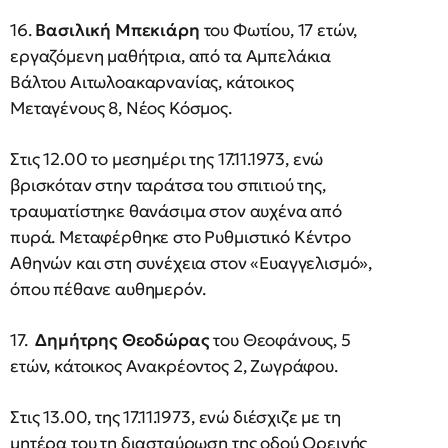
16.
Βασιλική Μπεκιάρη
του Φωτίου, 17 ετών,
εργαζόμενη μαθήτρια, από τα Αμπελάκια
Βάλτου Αιτωλοακαρνανίας, κάτοικος
Μεταγένους 8, Νέος Κόσμος.
Στις 12.00 το μεσημέρι της 17.11.1973, ενώ
βρισκόταν στην ταράτσα του σπιτιού της,
τραυματίστηκε θανάσιμα στον αυχένα από
πυρά. Μεταφέρθηκε στο Ρυθμιστικό Κέντρο
Αθηνών και στη συνέχεια στον «Ευαγγελισμό»,
όπου πέθανε αυθημερόν.
17.
Δημήτρης Θεοδώρας
του Θεοφάνους, 5
ετών, κάτοικος Ανακρέοντος 2, Ζωγράφου.
Στις 13.00, της 17.11.1973, ενώ διέσχιζε με τη
μητέρα του τη διασταύρωση της οδού Ορεινής