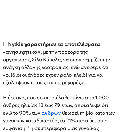
Η Nytkis χαρακτήρισε τα αποτελέσματα
«ανησυχητικά»,
με την πρόεδρο της
οργάνωσης, Σίλα Κάκολα, να υπογραμμίζει την
ανάγκη αλλαγής νοοτροπίας, ενώ ανέφερε ότι
«οι ίδιοι οι άνδρες έχουν ρόλο-κλειδί για να
εξαλείψουν τέτοιες συμπεριφορές».
Η έρευνα, που συμπεριέλαβε πάνω από 1.000
άνδρες ηλικίας 18 έως 79 ετών, αποκάλυψε ότι
ενώ το 90% των
ανδρών
θεωρεί τη βία κατά των
γυναικών καταδικαστέα, το 21% πιστεύει ότι η
εμφάνιση ή η συμπεριφορά μιας γυναίκας