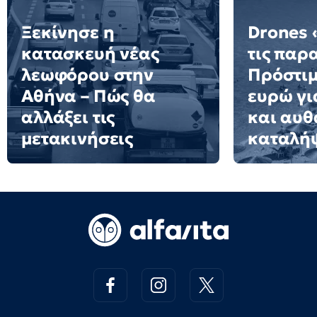
Ξεκίνησε η
Drones
κατασκευή νέας
τις παρα
λεωφόρου στην
Πρόστιμ
Αθήνα – Πώς θα
ευρώ γι
αλλάξει τις
και αυθ
μετακινήσεις
καταλή