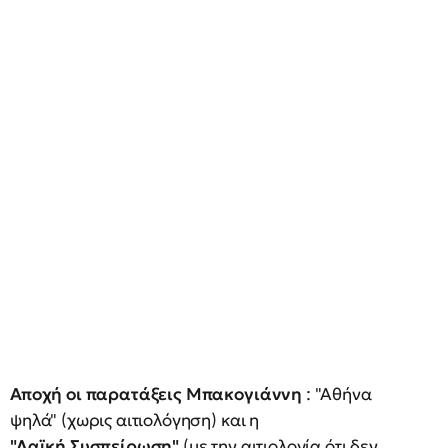
Αποχή οι παρατάξεις Μπακογιάννη
: "Αθήνα
ψηλά" (χωρις αιτιολόγηση) και η
"Λαϊκή Συσπείρωση"
(με την αιτιολογία ότι δεν