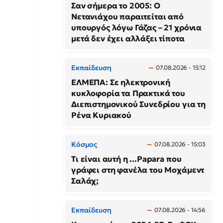
Σαν σήμερα το 2005: Ο
Νετανιάχου παραιτείται από
υπουργός λόγω Γάζας – 21 χρόνια
μετά δεν έχει αλλάξει τίποτα
Εκπαίδευση
07.08.2026 - 15:12
ΕΛΜΕΠΑ: Σε ηλεκτρονική
κυκλοφορία τα Πρακτικά του
Διεπιστημονικού Συνεδρίου για τη
Ρένα Κυριακού
Κόσμος
07.08.2026 - 15:03
Τι είναι αυτή η ...Papara που
γράφει στη φανέλα του Μοχάμεντ
Σαλάχ;
Εκπαίδευση
07.08.2026 - 14:56