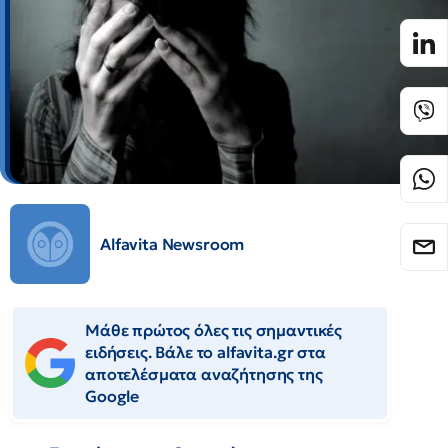
Alfavita Newsroom
Μάθε πρώτος όλες τις σημαντικές
ειδήσεις. Βάλε το alfavita.gr στα
αποτελέσματα αναζήτησης της
Google