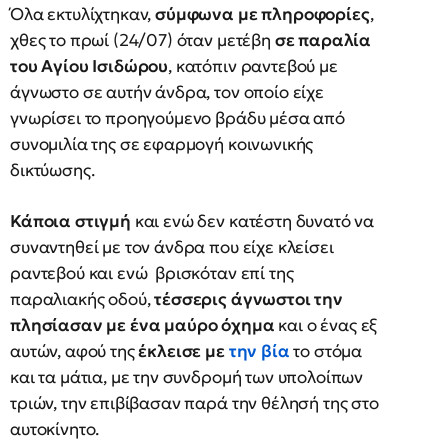
Όλα εκτυλίχτηκαν,
σύμφωνα με πληροφορίες
,
χθες το πρωί (24/07) όταν μετέβη
σε παραλία
του Αγίου Ισιδώρου
, κατόπιν ραντεβού με
άγνωστο σε αυτήν άνδρα, τον οποίο είχε
γνωρίσει το προηγούμενο βράδυ μέσα από
συνομιλία της σε εφαρμογή κοινωνικής
δικτύωσης.
Κάποια στιγμή
και ενώ δεν κατέστη δυνατό να
συναντηθεί με τον άνδρα που είχε κλείσει
ραντεβού και ενώ βρισκόταν επί της
παραλιακής οδού,
τέσσερις άγνωστοι την
πλησίασαν με ένα μαύρο όχημα
και ο ένας εξ
αυτών, αφού της
έκλεισε με
την βία
το στόμα
και τα μάτια, με την συνδρομή των υπολοίπων
τριών, την επιβίβασαν παρά την θέλησή της στο
αυτοκίνητο.