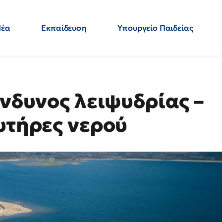
Νέα
Εκπαίδευση
Υπουργείο Παιδείας
 Εκπαιδευτικών
Μεταπτυχιακά
Πολιτική
Κόσμος
- Απαντήσεις
ίνδυνος λειψυδρίας –
υτήρες νερού