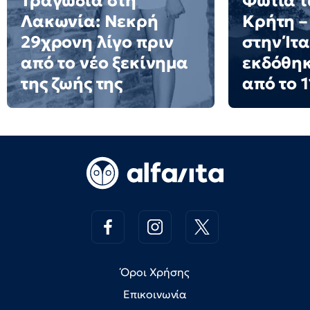
Τραγωδία στη
Φωτιά τ
Λακωνία: Νεκρή
Κρήτη –
29χρονη λίγο πριν
στην Ίτ
από το νέο ξεκίνημα
εκδόθη
της ζωής της
από το 1
Όροι Χρήσης
Επικοινωνία