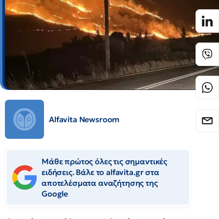
Alfavita Newsroom
Μάθε πρώτος όλες τις σημαντικές
ειδήσεις. Βάλε το alfavita.gr στα
αποτελέσματα αναζήτησης της
Google