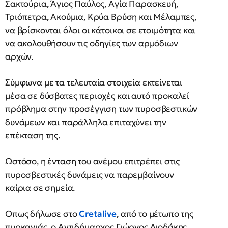
Σακτούρια, Άγιος Παύλος, Αγία Παρασκευή,
Τριόπετρα, Ακούμια, Κρύα Βρύση και Μέλαμπες,
να βρίσκονται όλοι οι κάτοικοι σε ετοιμότητα και
να ακολουθήσουν τις οδηγίες των αρμόδιων
αρχών.
Σύμφωνα με τα τελευταία στοιχεία εκτείνεται
μέσα σε δύσβατες περιοχές και αυτό προκαλεί
πρόβλημα στην προσέγγιση των πυροσβεστικών
δυνάμεων και παράλληλα επιταχύνει την
επέκταση της.
Ωστόσο, η ένταση του ανέμου επιτρέπει στις
πυροσβεστικές δυνάμεις να παρεμβαίνουν
καίρια σε σημεία.
Oπως δήλωσε στο
Cretalive
, από το μέτωπο της
πυρκαγιάς, ο Αντιδήμαρχος Γιώργος Λιοδάκης,