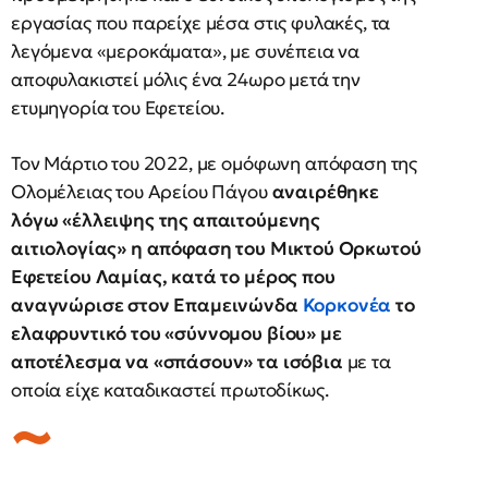
εργασίας που παρείχε μέσα στις φυλακές, τα
λεγόμενα «μεροκάματα», με συνέπεια να
αποφυλακιστεί μόλις ένα 24ωρο μετά την
ετυμηγορία του Εφετείου.
Τον Μάρτιο του 2022, με ομόφωνη απόφαση της
Ολομέλειας του Αρείου Πάγου
αναιρέθηκε
λόγω «έλλειψης της απαιτούμενης
αιτιολογίας» η απόφαση του Μικτού Ορκωτού
Εφετείου Λαμίας, κατά το μέρος που
αναγνώρισε στον Επαμεινώνδα
Κορκονέα
το
ελαφρυντικό του «σύννομου βίου» με
αποτέλεσμα να «σπάσουν» τα ισόβια
με τα
οποία είχε καταδικαστεί πρωτοδίκως.