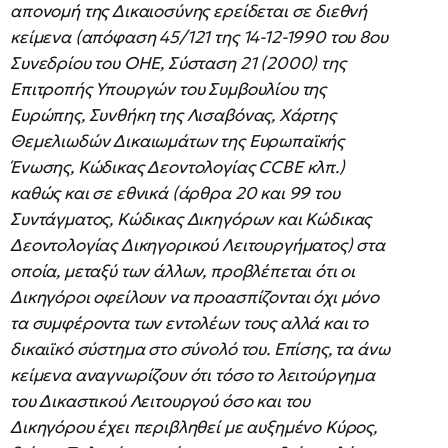
απονομή της Δικαιοσύνης ερείδεται σε διεθνή
κείμενα (απόφαση 45/121 της 14-12-1990 του 8ου
Συνεδρίου του ΟΗΕ, Σύσταση 21 (2000) της
Επιτροπής Υπουργών του Συμβουλίου της
Ευρώπης, Συνθήκη της Λισαβόνας, Χάρτης
Θεμελιωδών Δικαιωμάτων της Ευρωπαϊκής
Ένωσης, Κώδικας Δεοντολογίας CCBE κλπ.)
καθώς και σε εθνικά (άρθρα 20 και 99 του
Συντάγματος, Κώδικας Δικηγόρων και Κώδικας
Δεοντολογίας Δικηγορικού Λειτουργήματος) στα
οποία, μεταξύ των άλλων, προβλέπεται ότι οι
Δικηγόροι οφείλουν να προασπίζονται όχι μόνο
τα συμφέροντα των εντολέων τους αλλά και το
δικαιϊκό σύστημα στο σύνολό του. Επίσης, τα άνω
κείμενα αναγνωρίζουν ότι τόσο το λειτούργημα
του Δικαστικού Λειτουργού όσο και του
Δικηγόρου έχει περιβληθεί με αυξημένο Κύρος,