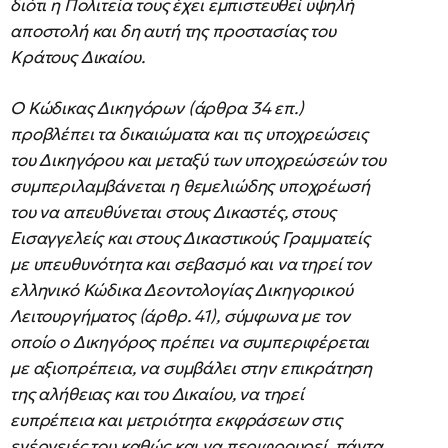
διότι η Πολιτεία τους έχει εμπιστευθεί υψηλή
αποστολή και δη αυτή της προστασίας του
Κράτους Δικαίου.
Ο Κώδικας Δικηγόρων (άρθρα 34 επ.)
προβλέπει τα δικαιώματα και τις υποχρεώσεις
του Δικηγόρου και μεταξύ των υποχρεώσεών του
συμπεριλαμβάνεται η θεμελιώδης υποχρέωσή
του να απευθύνεται στους Δικαστές, στους
Εισαγγελείς και στους Δικαστικούς Γραμματείς
με υπευθυνότητα και σεβασμό και να τηρεί τον
ελληνικό Κώδικα Δεοντολογίας Δικηγορικού
Λειτουργήματος (άρθρ. 41), σύμφωνα με τον
οποίο ο Δικηγόρος πρέπει να συμπεριφέρεται
με αξιοπρέπεια, να συμβάλει στην επικράτηση
της αλήθειας και του Δικαίου, να τηρεί
ευπρέπεια και μετριότητα εκφράσεων στις
ενέργειές του καθώς και να περιφρουρεί, πάντα,