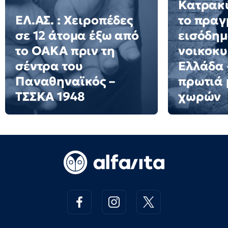
Κατρακύ
ΕΛ.ΑΣ. : Χειροπέδες
το πραγ
σε 12 άτομα έξω από
εισόδημ
το ΟΑΚΑ πριν τη
νοικοκυ
σέντρα του
Ελλάδα 
Παναθηναϊκός –
πρωτιά 
ΤΣΣΚΑ 1948
χωρών