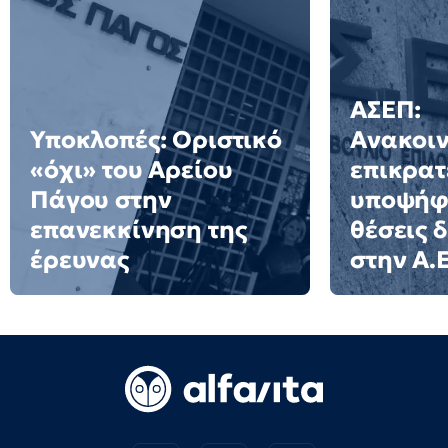
ΑΣΕΠ:
Υποκλοπές: Οριστικό
Ανακοι
«όχι» του Αρείου
επικρατ
Πάγου στην
υποψήφι
επανεκκίνηση της
θέσεις 
έρευνας
στην Α.Ε