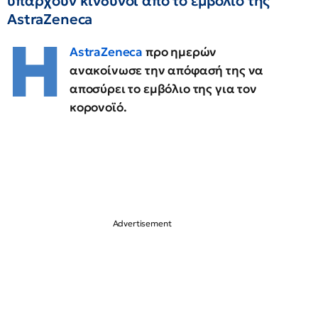
υπάρχουν κίνδυνοι από το εμβόλιο της
AstraZeneca
Η
AstraZeneca
προ ημερών
ανακοίνωσε την απόφασή της να
αποσύρει το εμβόλιο της για τον
κορονοϊό.