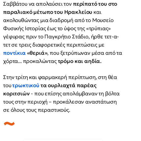
Σαββάτου να απολαύσει τον
περίπατό του στο
παραλιακό μέτωπο του Ηρακλείου
και
ακολουθώντας μια διαδρομή από το Μουσείο
Φυσικής Ιστορίας έως το ύψος της «τρύπιας»
γέφυρας πριν το Παγκρήτιο Στάδιο, ήρθε τετ-α-
τετ σε τρεις διαφορετικές περιπτώσεις με
ποντίκια
«θεριά»
, που ξετρύπωναν μέσα από τα
χόρτα... προκαλώντας
τρόμο και αηδία.
Στην τρίτη και φαρμακερή περίπτωση, στη θέα
του
τρωκτικού
τα ουρλιαχτά παρέας
κοριτσιών
- που επίσης απολάμβαναν τη βόλτα
τους στην περιοχή – προκάλεσαν αναστάτωση
σε όλους τους περαστικούς.