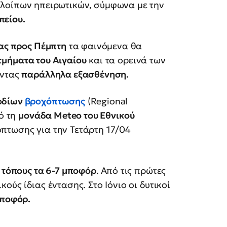
ολοίπων ηπειρωτικών, σύμφωνα με την
πείου.
τας προς Πέμπτη
τα φαινόμενα θα
τμήματα του Αιγαίου
και τα ορεινά των
οντας
παράλληλα εξασθένηση.
οδίων
βροχόπτωσης
(Regional
πό τη
μονάδα
Meteo του Εθνικού
πτωσης για την Τετάρτη 17/04
 τόπους τα 6-7 μποφόρ
. Από τις πρώτες
ούς ίδιας έντασης. Στο Ιόνιο οι δυτικοί
μποφόρ.