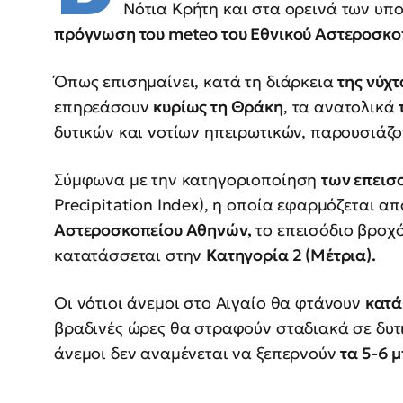
Νότια Κρήτη και στα ορεινά των υπ
πρόγνωση του meteo του Εθνικού Αστεροσκο
Όπως επισημαίνει, κατά τη διάρκεια
της νύχ
επηρεάσουν
κυρίως τη Θράκη
, τα ανατολικά
δυτικών και νοτίων ηπειρωτικών, παρουσιάζ
Σύμφωνα με την κατηγοριοποίηση
των επεισ
Precipitation Index), η οποία εφαρμόζεται α
Αστεροσκοπείου Αθηνών,
το επεισόδιο βροχό
κατατάσσεται στην
Κατηγορία 2 (Μέτρια).
Οι νότιοι άνεμοι στο Αιγαίο θα φτάνουν
κατά
βραδινές ώρες θα στραφούν σταδιακά σε δυτικ
άνεμοι δεν αναμένεται να ξεπερνούν
τα 5-6 