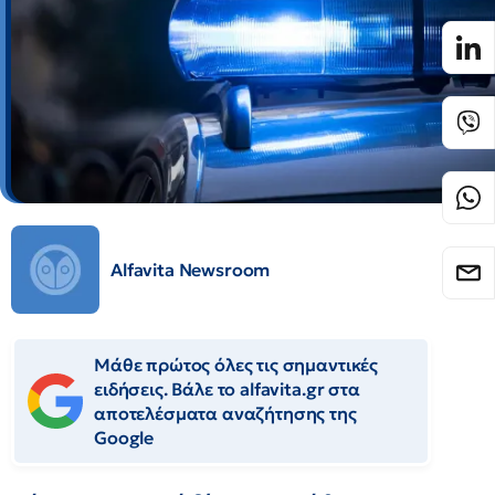
Alfavita Newsroom
Μάθε πρώτος όλες τις σημαντικές
ειδήσεις. Βάλε το alfavita.gr στα
αποτελέσματα αναζήτησης της
Google