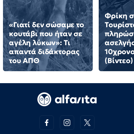
Φρίκη σ
«Γιατί δεν σώσαμε το
Τουρίστ
κουτάβι που ήταν σε
πληρώσε
αγέλη λύκων»: Τι
ασελγήσ
απαντά διδάκτορας
10χρονο
του ΑΠΘ
(Βίντεο)