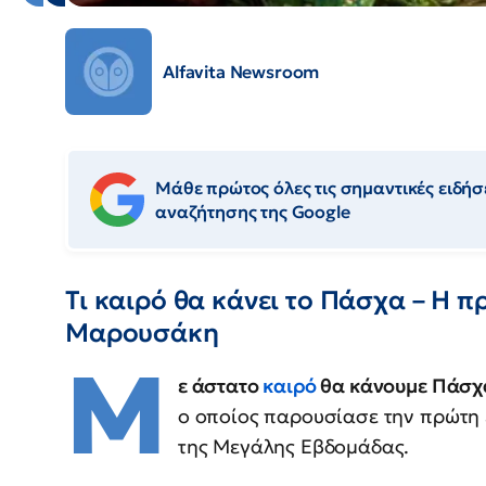
Alfavita Newsroom
Μάθε πρώτος όλες τις σημαντικές ειδήσε
αναζήτησης της Google
Τι καιρό θα κάνει το Πάσχα – Η 
Μαρουσάκη
Μ
ε άστατο
καιρό
θα κάνουμε Πάσχ
ο οποίος παρουσίασε την πρώτη ε
της Μεγάλης Εβδομάδας.