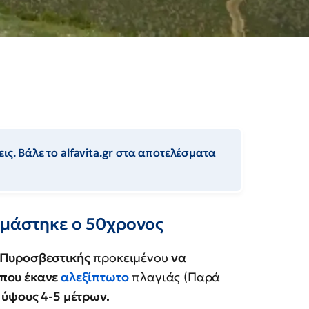
ις. Βάλε το alfavita.gr στα αποτελέσματα
εμάστηκε ο 50χρονος
 Πυροσβεστικής
προκειμένου
να
 που έκανε
αλεξίπτωτο
πλαγιάς (Παρά
 ύψους 4-5 μέτρων.