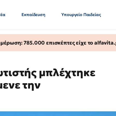
Νέα
Εκπαίδευση
Υπουργείο Παιδείας
 Εκπαιδευτικών
Μεταπτυχιακά
Πολιτική
Κόσμος
- Απαντήσεις
έρωση: 785.000 επισκέπτες είχε το alfavita.
ωτιστής μπλέχτηκε
μενε την