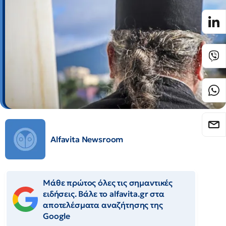
Alfavita Newsroom
Μάθε πρώτος όλες τις σημαντικές
ειδήσεις. Βάλε το alfavita.gr στα
αποτελέσματα αναζήτησης της
Google