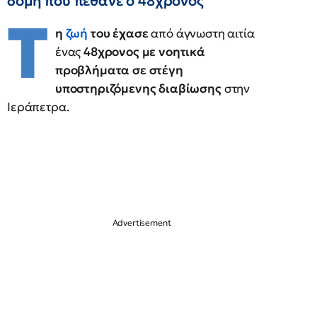
δομή που πέθανε ο 48χρονος
Τ
η
ζωή
του έχασε
από άγνωστη αιτία
ένας
48χρονος με νοητικά
προβλήματα σε στέγη
υποστηριζόμενης διαβίωσης
στην
Ιεράπετρα.