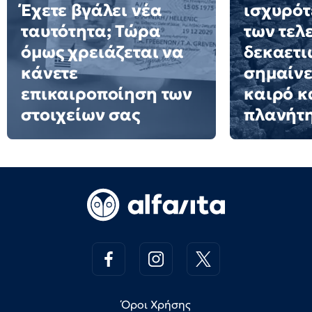
Έχετε βγάλει νέα
ισχυρότ
ταυτότητα; Τώρα
των τελ
όμως χρειάζεται να
δεκαετιώ
κάνετε
σημαίνε
επικαιροποίηση των
καιρό κ
στοιχείων σας
πλανήτ
Όροι Χρήσης