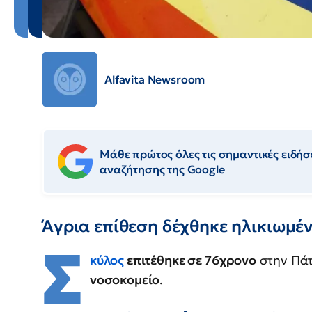
Alfavita Newsroom
Μάθε πρώτος όλες τις σημαντικές ειδήσε
αναζήτησης της Google
Άγρια επίθεση δέχθηκε ηλικιωμέ
Σ
κύλος
επιτέθηκε σε 76χρονο
στην Πάτ
νοσοκομείο
.