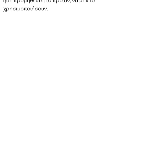
ήδη προμηθευτεί το προϊόν, να μην το
χρησιμοποιήσουν.