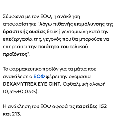
Σύμφωνα με τον ΕΟΦ, η ανάκληση
αποφασίστηκε "
λόγω πιθανής επιμόλυνσης
της
δραστικής ουσίας
θειϊκή γενταμικίνη κατά την
επεξεργασία της, γεγονός που θα μπορούσε να
επηρεάσει
την ποιότητα του τελικού
προϊόντος
".
Το φαρμακευτικό προϊόν για τα μάτια που
ανακάλεσε ο
ΕΟΦ
φέρει την ονομασία
DEXAMYTREX EYE OINT.
Οφθαλμική αλοιφή
(0,3%+0,03%).
Η ανάκληση του ΕΟΦ αφορά τις
παρτίδες 152
και 213.