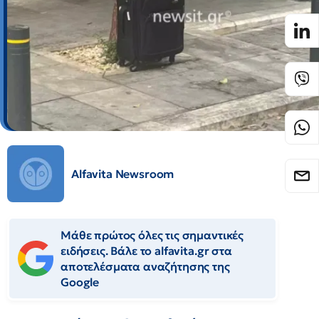
Alfavita Newsroom
Μάθε πρώτος όλες τις σημαντικές
ειδήσεις. Βάλε το alfavita.gr στα
αποτελέσματα αναζήτησης της
Google