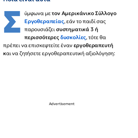
Σ
ύμφωνα με
τον Αμερικάνικο Σύλλογο
Εργοθεραπείας
, εάν το παιδί σας
παρουσιάζει
συστηματικά 3 ή
περισσότερες
δυσκολίες
, τότε θα
πρέπει να επισκεφτείτε έναν
εργοθεραπευτή
κ
αι να ζητήσετε εργοθεραπευτική αξιολόγηση: