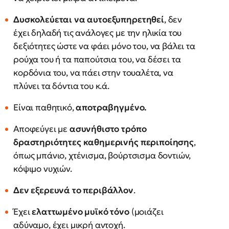
Δυσκολεύεται να αυτοεξυπηρετηθεί
, δεν
έχει δηλαδή τις ανάλογες με την ηλικία του
δεξιότητες ώστε να φάει μόνο του, να βάλει τα
ρούχα του ή τα παπούτσια του, να δέσει τα
κορδόνια του, να πάει στην τουαλέτα, να
πλύνει τα δόντια του κ.ά.
Είναι παθητικό,
αποτραβηγμένο.
Αποφεύγει με
ασυνήθιστο τρόπο
δραστηριότητες καθημερινής περιποίησης
,
όπως μπάνιο, χτένισμα, βούρτσισμα δοντιών,
κόψιμο νυχιών.
Δεν εξερευνά το περιβάλλον
.
Έχει
ελαττωμένο μυϊκό τόνο
(μοιάζει
αδύναμο, έχει μικρή αντοχή.