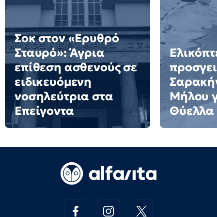
Σοκ στον «Ερυθρό
Σταυρό»: Άγρια
Ελικόπτ
επίθεση ασθενούς σε
προσγει
ειδικευόμενη
Σαρακήν
νοσηλεύτρια στα
Μήλου γι
Επείγοντα
Θύελλα