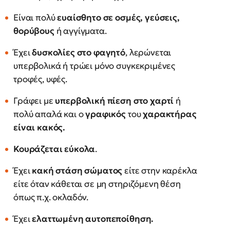
Είναι πολύ
ευαίσθητο σε οσμές, γεύσεις,
θορύβους
ή αγγίγματα.
Έχει
δυσκολίες στο φαγητό
, λερώνεται
υπερβολικά ή τρώει μόνο συγκεκριμένες
τροφές, υφές.
Γράφει με
υπερβολική πίεση στο χαρτί
ή
πολύ απαλά και ο
γραφικός
του
χαρακτήρας
είναι κακός.
Κουράζεται εύκολα
.
Έχει
κακή στάση σώματος
είτε στην καρέκλα
είτε όταν κάθεται σε μη στηριζόμενη θέση
όπως π.χ. οκλαδόν.
Έχει
ελαττωμένη αυτοπεποίθηση.