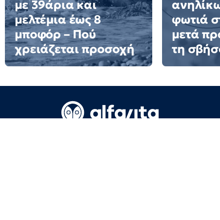
με 39άρια και
ανηλίκω
μελτέμια έως 8
φωτιά σ
μποφόρ – Πού
μετά πρ
χρειάζεται προσοχή
τη σβήσ
Όροι Χρήσης
Επικοινωνία
Πολιτική απορρήτου