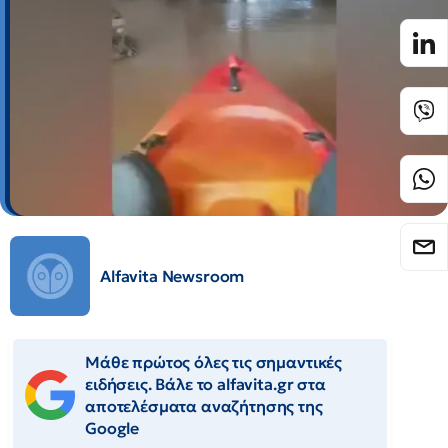
Alfavita Newsroom
Μάθε πρώτος όλες τις σημαντικές
ειδήσεις. Βάλε το alfavita.gr στα
αποτελέσματα αναζήτησης της
Google