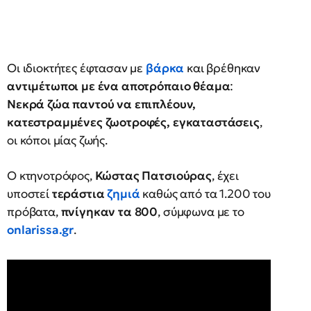
Οι ιδιοκτήτες έφτασαν με
βάρκα
και βρέθηκαν
αντιμέτωποι με ένα αποτρόπαιο θέαμα
:
Νεκρά ζώα παντού να επιπλέουν,
κατεστραμμένες ζωοτροφές, εγκαταστάσεις
,
οι κόποι μίας ζωής.
Ο κτηνοτρόφος,
Κώστας Πατσιούρας
, έχει
υποστεί
τεράστια
ζημιά
καθώς από τα 1.200 του
πρόβατα,
πνίγηκαν τα 800
, σύμφωνα με το
onlarissa.gr
.