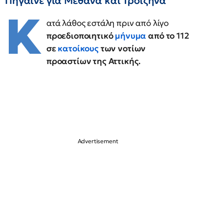
Πήγαινε για Μέθανα και Τροιζήνα
Κ
ατά λάθος εστάλη πριν από λίγο
προεδιοποιητικό
μήνυμα
από το 112
σε
κατοίκους
των νοτίων
προαστίων της Αττικής.