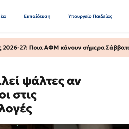
Νέα
Εκπαίδευση
Υπουργείο Παιδείας
 Εκπαιδευτικών
Μεταπτυχιακά
Πολιτική
Κόσμος
- Απαντήσεις
ς 2026-27: Ποια ΑΦΜ κάνουν σήμερα Σάββατο
λεί ψάλτες αν
ι στις
κλογές