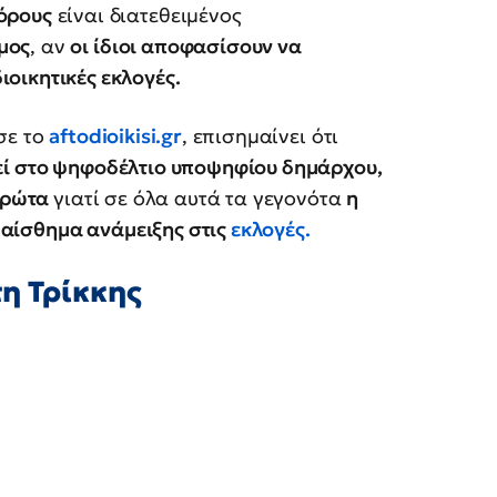
κόρους
είναι διατεθειμένος
μος
, αν
οι ίδιοι αποφασίσουν να
ιοικητικές εκλογές.
σε το
aftodioikisi.gr
, επισημαίνει ότι
εί στο ψηφοδέλτιο υποψηφίου δημάρχου,
 πρώτα
γιατί σε όλα αυτά τα γεγονότα
η
ο αίσθημα ανάμειξης στις
εκλογές.
η Τρίκκης