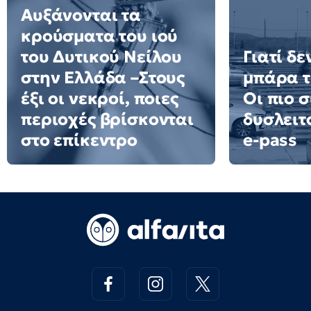
Αυξάνονται τα
κρούσματα του ιού
του Δυτικού Νείλου
Γιατί δε
στην Ελλάδα –Στους
μπάρα τ
έξι οι νεκροί, ποιες
Οι πιο σ
περιοχές βρίσκονται
δυσλειτ
στο επίκεντρο
e-pass