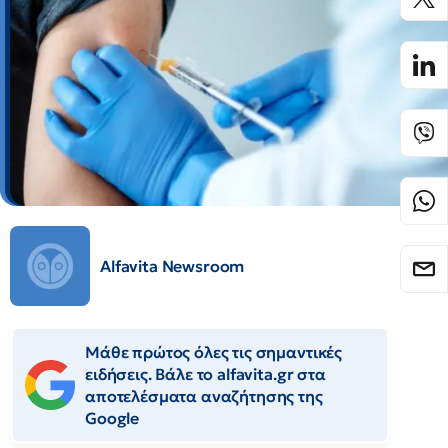
Alfavita Newsroom
Μάθε πρώτος όλες τις σημαντικές
ειδήσεις. Βάλε το alfavita.gr στα
αποτελέσματα αναζήτησης της
Google