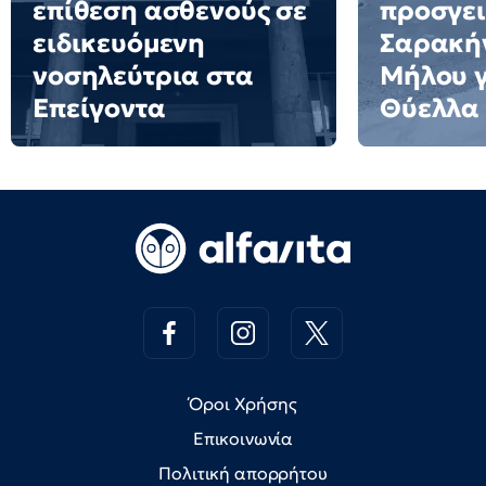
επίθεση ασθενούς σε
προσγει
ειδικευόμενη
Σαρακήν
νοσηλεύτρια στα
Μήλου γι
Επείγοντα
Θύελλα
Όροι Χρήσης
Επικοινωνία
Πολιτική απορρήτου