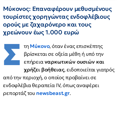
Μύκονος: Επαναφέρουν μεθυσμένους
τουρίστες χορηγώντας ενδοφλέβιους
ορούς με ζαχαρόνερο και τους
χρεώνουν έως 1.000 ευρώ
Σ
τη
Μύκονο
, όταν ένας επισκέπτης
βρίσκεται σε οξεία μέθη ή υπό την
επήρεια
ναρκωτικών ουσιών
και
χρήζει βοήθειας
, ειδοποιείται γιατρός
από την περιοχή, ο οποίος προβαίνει σε
ενδοφλέβια θεραπεία IV, όπως αναφέρει
ρεπορτάζ του
newsbeast.gr
.