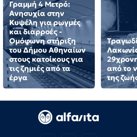
Γραμμή 4 Μετρό:
Ανησυχία στην
Κυψέλη για ρωγμές
και διαρροές -
Ομόφωνη στήριξη
Τραγωδί
του Δήμου Αθηναίων
Λακωνί
στους κατοίκους για
29χρονη
τις ζημιές από τα
από το 
έργα
της ζωή