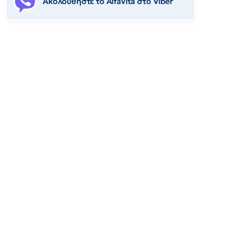
Ακολουθήστε το Αlfavita στο Viber