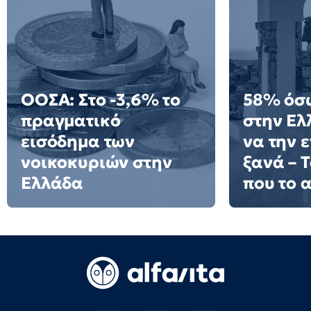
ΟΟΣΑ: Στο -3,6% το
58% όσ
πραγματικό
στην Ελ
εισόδημα των
να την 
νοικοκυριών στην
ξανά – 
Ελλάδα
που το 